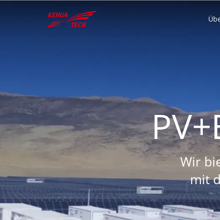
Üb
中文
Global
Deuts
PV+E
中文
English
Deu
Wir bi
Herunterladen
Wohnung
mit d