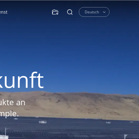
enst

Deutsch

Italy
Kazakhstan
kunft
Italiano
Русский
ukte an
Kontaktieren Sie uns
Fallstudie
imple.